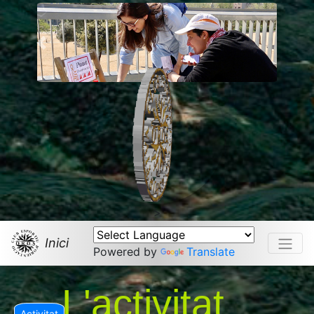
Previous
>
Inici
Powered by
Translate
L'activitat
Activitat