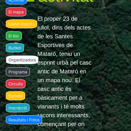
El mapa
El proper 23 de
Llistat inscrits
juliol, dins dels actes
de les Santes
El lloc
Esportives de
Butlletí
Mataró, teniu un
Organitzadors
esprint urbà pel casc
antic de Mataró en
Programa
un mapa nou. El
Circuits
casc antic és
Serveis
bàsicament per a
vianants i té molts
Inscripció
racons interessants,
Resultats i Fotos
començant per on